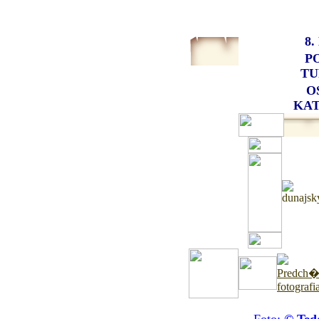
8
P
TU
O
KAT